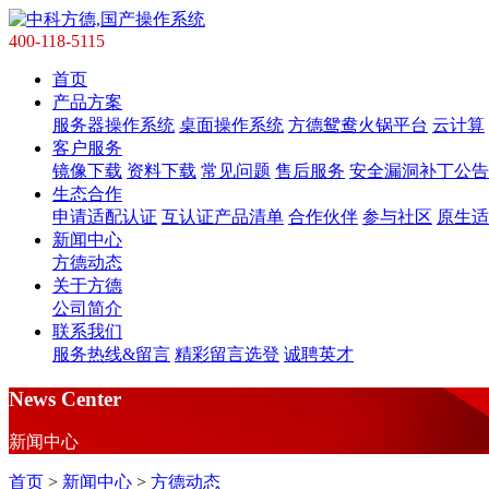
400-118-5115
首页
产品方案
服务器操作系统
桌面操作系统
方德鸳鸯火锅平台
云计算
客户服务
镜像下载
资料下载
常见问题
售后服务
安全漏洞补丁公告
生态合作
申请适配认证
互认证产品清单
合作伙伴
参与社区
原生适配
新闻中心
方德动态
关于方德
公司简介
联系我们
服务热线&留言
精彩留言选登
诚聘英才
News Center
新闻中心
首页
>
新闻中心
>
方德动态