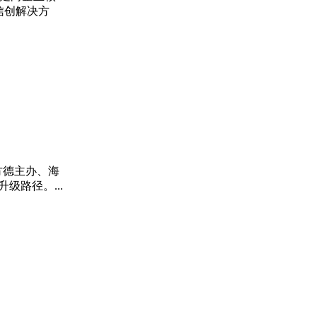
信创解决方
方德主办、海
路径。...