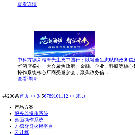
查看详情
中科方德亮相海光生态中国行：以融合生态赋能政务信
华酒店举办，大会聚焦政府、金融、企业、科研等核心领
操作系统核心厂商受邀参会，聚焦政务信...
查看详情
共200条
首页
<<
3
4
5
6
7
8
9
10
11
12
>>
末页
产品方案
服务器操作系统
桌面操作系统
方德鸳鸯火锅平台
云计算