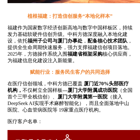
植根福建：打造信创服务“本地化样本”
福建作为国家数字经济创新高地与数字中国样板区，持续
发力基础软硬件信创升级。中科方德深度融入本地化建
设，依托
福州子公司与厦门办事处
，
配备核心技术团队
，
提供全生命周期快速服务，强力支撑福建信创项目落地。
2025年，方德操作系统入围
福建省框架采购
核心供应商，
为福建信息化建设注入新能量。
赋能行业：服务民生客户的共同选择
在医疗信创领域，中科方德已覆盖
厦门近70%头部医疗
机构，
不仅树立全国样板
—
厦门大学附属成功医院
（全国
首个三甲全栈信创）、
厦门大学附属第一医院
（
接入
DeepSeek AI实现手术麻醉智能化），而且全面落地中山
医院
、心血管病医院等
19家重点医疗机构。
医疗客户名单：