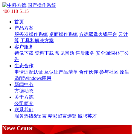
400-118-5115
首页
产品方案
服务器操作系统
桌面操作系统
方德鸳鸯火锅平台
云计
算
工具和解决方案
客户服务
镜像下载
资料下载
常见问题
售后服务
安全漏洞补丁公
告
生态合作
申请适配认证
互认证产品清单
合作伙伴
参与社区
原生
适配Windows应用
新闻中心
方德动态
关于方德
公司简介
联系我们
服务热线&留言
精彩留言选登
诚聘英才
News Center