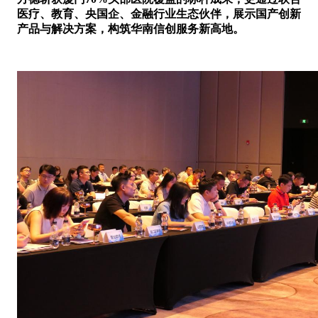
医疗、
教育、央国企
、
金融
行业
生态伙伴
，
展示
国产
创新
产品与
解决方案，
构筑华南信创服务新高地。