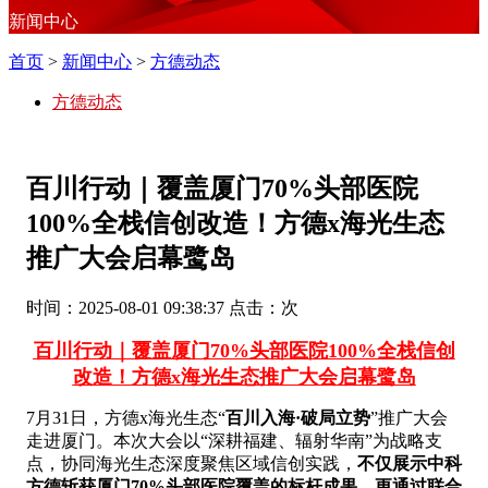
新闻中心
首页
>
新闻中心
>
方德动态
方德动态
百川行动｜覆盖厦门70%头部医院
100%全栈信创改造！方德x海光生态
推广大会启幕鹭岛
时间：2025-08-01 09:38:37 点击：
次
百川行动｜覆盖厦门
70%头部医院100%全栈信创
改造！方德x海光生态推广大会启幕鹭岛
7月31日，方德x海光生态“
百川入海
·破局立势
”推广大会
走进厦门。本次大会
以“深耕福建、辐射华南”为战略支
点，协同海光生态
深度聚焦区域信创实践，
不仅
展示中科
方德
斩获厦门
70%头部医院覆盖
的标杆成果
，更
通过联合