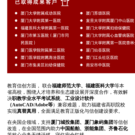
教育信创方面，
联合
福建师范大学、福建医科大学
等本
省高校，围绕人才培养和生态建设展开深度合作，有效解
决
职教学业水平考试系统
、
工业设计软件
（AutoCAD/Adobe等
）兼容难题，助力福建省高职院校
实现
真替真用
，全面满足教育正版化与信创建设要求。
在央国企领域，支持
厦门城投集团、厦门象屿集团
等信创
改造，在全国范围内助力
中国船舶、浙能集团、齐鲁石化
等核心业务无缝迁移，守住安全红线。