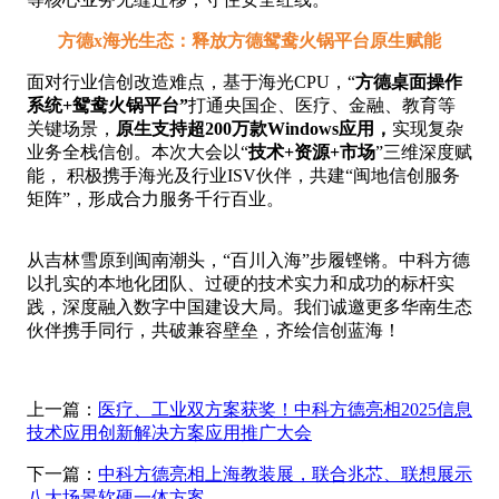
方德x海光生态：释放方德
鸳鸯火锅
平台原生赋能
面对行业信创改造难点，
基于海光CPU，
“
方德
桌面操作
系统+
鸳鸯火锅平台
”
打通央国企、医疗、金融、教育等
关键场景，
原生支持超200万款Windows应用
，
实现复杂
业务全栈信创。本次大会以“
技术+资源+市场
”三维深度赋
能， 积极
携手海光及行业ISV伙伴，共建“闽地信创服务
矩阵”，形成合力服务千行百业。
从吉林雪原到闽南潮头，“百川入海”步履铿锵。中科方德
以扎实的本地化团队、过硬的技术实力和成功的标杆实
践，深度融入数字中国建设大局。我们诚邀更多华南生态
伙伴携手同行，共破兼容壁垒，齐绘信创蓝海！
上一篇：
医疗、工业双方案获奖！中科方德亮相2025信息
技术应用创新解决方案应用推广大会
下一篇：
中科方德亮相上海教装展，联合兆芯、联想展示
八大场景软硬一体方案