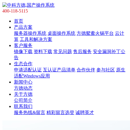
400-118-5115
首页
产品方案
服务器操作系统
桌面操作系统
方德鸳鸯火锅平台
云计
算
工具和解决方案
客户服务
镜像下载
资料下载
常见问题
售后服务
安全漏洞补丁公
告
生态合作
申请适配认证
互认证产品清单
合作伙伴
参与社区
原生
适配Windows应用
新闻中心
方德动态
关于方德
公司简介
联系我们
服务热线&留言
精彩留言选登
诚聘英才