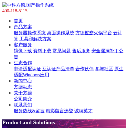
400-118-5115
首页
产品方案
服务器操作系统
桌面操作系统
方德鸳鸯火锅平台
云计
算
工具和解决方案
客户服务
镜像下载
资料下载
常见问题
售后服务
安全漏洞补丁公
告
生态合作
申请适配认证
互认证产品清单
合作伙伴
参与社区
原生
适配Windows应用
新闻中心
方德动态
关于方德
公司简介
联系我们
服务热线&留言
精彩留言选登
诚聘英才
Product and Solutions