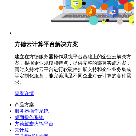
方德云计算平台解决方案
建立在方德服务器操作系统平台基础上的企业云解决方
案，根据企业规模和特点，提供完整的部署实施方案，
同时支持对云平台进行软硬件扩展支持和企业业务集成
等定制化服务，能完美满足不同企业对云计算的各种需
求。
查看详情
产品方案
服务器操作系统
桌面操作系统
方德鸳鸯火锅平台
云计算