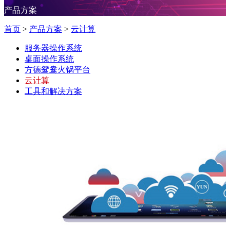
产品方案
首页
>
产品方案
>
云计算
服务器操作系统
桌面操作系统
方德鸳鸯火锅平台
云计算
工具和解决方案