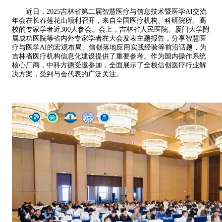
近日，
2025吉林省第二届智慧医疗与信息技术暨医学AI交流
年会
在长春莲花山顺利召开，来自全国医疗机构、科研院所、高
校的专家学者近
300
人参会。会上，吉林省人民医院、
厦门大学附
属成功医院
等省内外专家学者
在大会发表主题报告，分享智慧医
疗与医学
AI的宏观布局、
信创落地应用
实践
经验等前沿话题
，为
吉林省医疗机构信息化建设提供了重要参考
。
作为国内操作系统
核心厂商，中科方德
受邀
参加
，全面展示了全栈信创医疗
行业
解
决方案，受到与会代表的广泛关注。