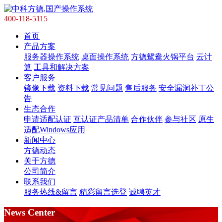
400-118-5115
首页
产品方案
服务器操作系统
桌面操作系统
方德鸳鸯火锅平台
云计
算
工具和解决方案
客户服务
镜像下载
资料下载
常见问题
售后服务
安全漏洞补丁公
告
生态合作
申请适配认证
互认证产品清单
合作伙伴
参与社区
原生
适配Windows应用
新闻中心
方德动态
关于方德
公司简介
联系我们
服务热线&留言
精彩留言选登
诚聘英才
News Center