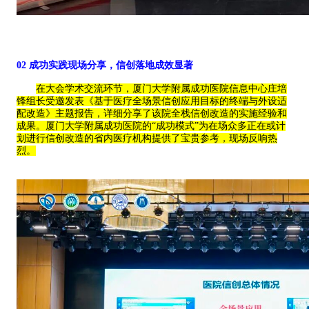
02
成功实践现场分享，信创落地成效显著
在大会学术交流环节，厦门大学附属成功医院信息中心庄培
锋
组长
受邀发表《基于医疗全场景信创应用目标的终端与外设适
配改造》主题报告，详细分享了该院全栈信创改造的实施经验和
成果。厦门大学附属成功医院
的
“成功模式”
为
在场众多
正在或计
划进行信创改造的
省内
医疗机构提供了宝贵参考，现场反响热
烈。