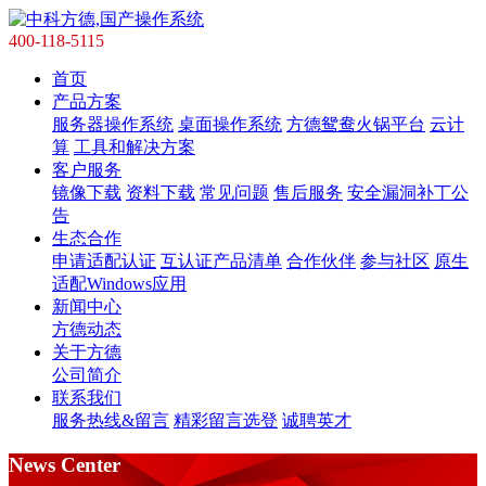
400-118-5115
首页
产品方案
服务器操作系统
桌面操作系统
方德鸳鸯火锅平台
云计
算
工具和解决方案
客户服务
镜像下载
资料下载
常见问题
售后服务
安全漏洞补丁公
告
生态合作
申请适配认证
互认证产品清单
合作伙伴
参与社区
原生
适配Windows应用
新闻中心
方德动态
关于方德
公司简介
联系我们
服务热线&留言
精彩留言选登
诚聘英才
News Center