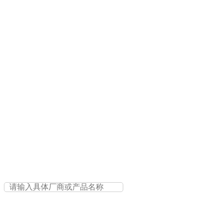
安全应用与系统
其它网络安全
智能数据云平台
人工智能平台
大数据平台
其它智能数据云平台
存储与备份
软件存储
硬件存储
存储备份
分布式存储
其它存储
服务业务系统
业务管理系统
医疗信息系统
运维管理平台
*关键字：
查询
重置