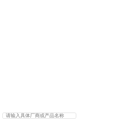
安全应用与系统
其它网络安全
智能数据云平台
人工智能平台
大数据平台
其它智能数据云平台
存储与备份
软件存储
硬件存储
存储备份
分布式存储
其它存储
服务业务系统
业务管理系统
医疗信息系统
运维管理平台
*关键字：
查询
重置